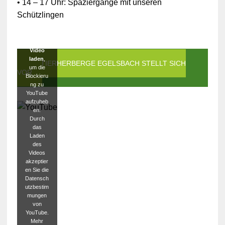
• 14 – 17 Uhr: Spaziergänge mit unseren
YouTube
Schützlingen
blockiert
worden.
Klicken
Sie auf
Video
laden
,
DIE TIERHERBERGE EGELSBACH STELLT SICH
um die
VOR
Blockieru
ng zu
YouTube
aufzuheb
en.
Durch
das
Laden
des
Videos
akzeptier
en Sie die
Datensch
utzbestim
mungen
von
YouTube.
Mehr