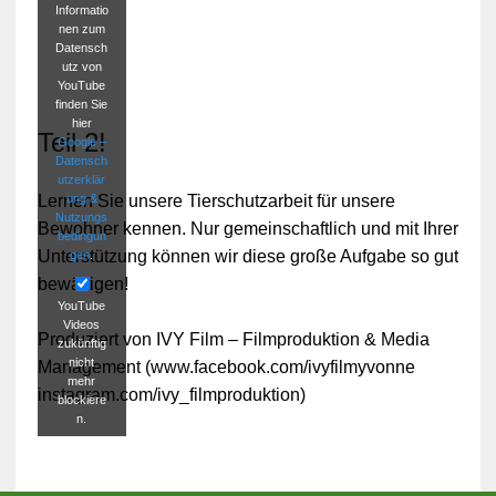
Informatio
nen zum
Datensch
utz von
YouTube
finden Sie
hier
Teil 2!
Google –
Datensch
utzerklär
ung &
Lernen Sie unsere Tierschutzarbeit für unsere
Nutzungs
Bewohner kennen. Nur gemeinschaftlich und mit Ihrer
bedingun
Unterstützung können wir diese große Aufgabe so gut
gen
.
bewältigen!
YouTube
Videos
Produziert von IVY Film – Filmproduktion & Media
zukünftig
nicht
Management (www.facebook.com/ivyfilmyvonne
mehr
instagram.com/ivy_filmproduktion)
blockiere
n.
Video
laden