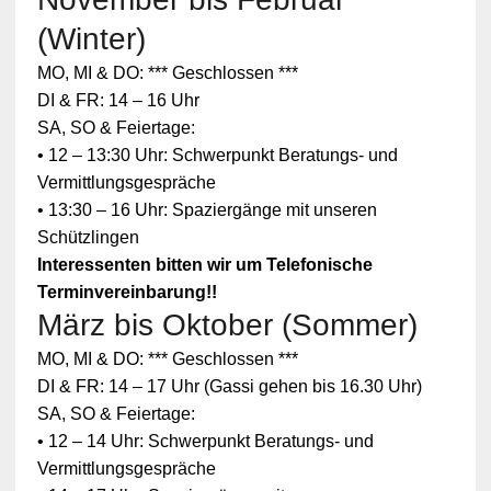
(Winter)
MO, MI & DO: *** Geschlossen ***
DI & FR: 14 – 16 Uhr
SA, SO & Feiertage:
• 12 – 13:30 Uhr: Schwerpunkt Beratungs- und
Vermittlungsgespräche
• 13:30 – 16 Uhr: Spaziergänge mit unseren
Schützlingen
Interessenten bitten wir um Telefonische
Terminvereinbarung!!
März bis Oktober (Sommer)
Zum
MO, MI & DO: *** Geschlossen ***
Schutz
Ihrer
DI & FR: 14 – 17 Uhr (Gassi gehen bis 16.30 Uhr)
persönlic
SA, SO & Feiertage:
hen
Daten ist
• 12 – 14 Uhr: Schwerpunkt Beratungs- und
die
Vermittlungsgespräche
Verbindun
g zu