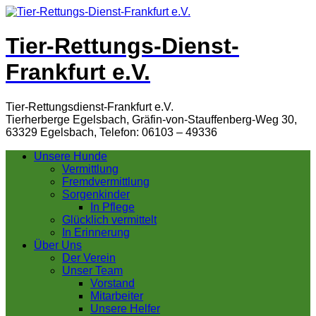
Tier-Rettungs-Dienst-
Frankfurt e.V.
Tier-Rettungsdienst-Frankfurt e.V.
Tierherberge Egelsbach, Gräfin-von-Stauffenberg-Weg 30,
63329 Egelsbach, Telefon: 06103 – 49336
Unsere Hunde
Vermittlung
Fremdvermittlung
Sorgenkinder
In Pflege
Glücklich vermittelt
In Erinnerung
Über Uns
Der Verein
Unser Team
Vorstand
Mitarbeiter
Unsere Helfer