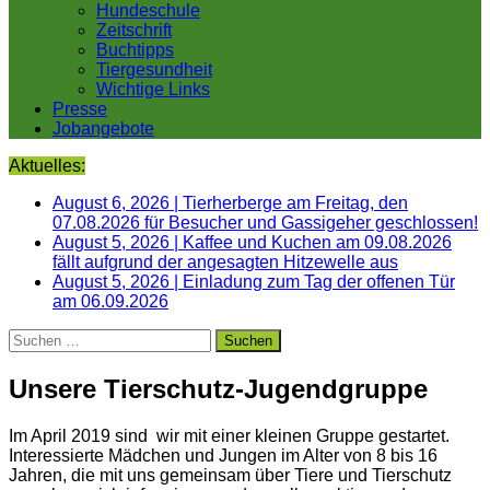
Hundeschule
Zeitschrift
Buchtipps
Tiergesundheit
Wichtige Links
Presse
Jobangebote
Aktuelles:
August 6, 2026
|
Tierherberge am Freitag, den
07.08.2026 für Besucher und Gassigeher geschlossen!
August 5, 2026
|
Kaffee und Kuchen am 09.08.2026
fällt aufgrund der angesagten Hitzewelle aus
August 5, 2026
|
Einladung zum Tag der offenen Tür
am 06.09.2026
Suchen
nach:
Unsere Tierschutz-Jugendgruppe
Im April 2019 sind wir mit einer kleinen Gruppe gestartet.
Interessierte Mädchen und Jungen im Alter von 8 bis 16
Jahren, die mit uns gemeinsam über Tiere und Tierschutz