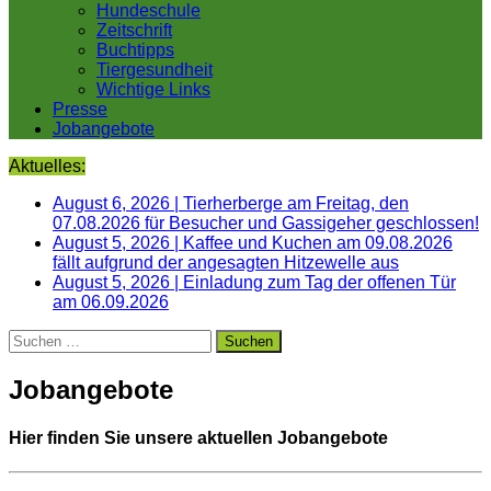
Hundeschule
Zeitschrift
Buchtipps
Tiergesundheit
Wichtige Links
Presse
Jobangebote
Aktuelles:
August 6, 2026
|
Tierherberge am Freitag, den
07.08.2026 für Besucher und Gassigeher geschlossen!
August 5, 2026
|
Kaffee und Kuchen am 09.08.2026
fällt aufgrund der angesagten Hitzewelle aus
August 5, 2026
|
Einladung zum Tag der offenen Tür
am 06.09.2026
Suchen
nach:
Jobangebote
Hier finden Sie unsere aktuellen Jobangebote