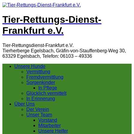
Tier-Rettungs-Dienst-
Frankfurt e.V.
Tier-Rettungsdienst-Frankfurt e.V.
Tierherberge Egelsbach, Gräfin-von-Stauffenberg-Weg 30,
63329 Egelsbach, Telefon: 06103 – 49336
Unsere Hunde
Vermittlung
Fremdvermittlung
Sorgenkinder
In Pflege
Glücklich vermittelt
In Erinnerung
Über Uns
Der Verein
Unser Team
Vorstand
Mitarbeiter
Unsere Helfer