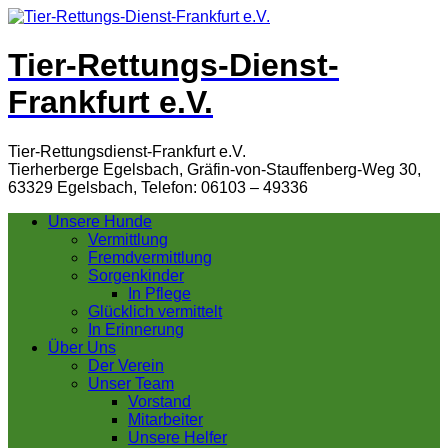
Tier-Rettungs-Dienst-
Frankfurt e.V.
Tier-Rettungsdienst-Frankfurt e.V.
Tierherberge Egelsbach, Gräfin-von-Stauffenberg-Weg 30,
63329 Egelsbach, Telefon: 06103 – 49336
Unsere Hunde
Vermittlung
Fremdvermittlung
Sorgenkinder
In Pflege
Glücklich vermittelt
In Erinnerung
Über Uns
Der Verein
Unser Team
Vorstand
Mitarbeiter
Unsere Helfer