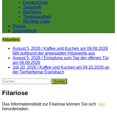
Hundeschule
Zeitschrift
Buchtipps
Tiergesundheit
Wichtige Links
Presse
Jobangebote
Aktuelles:
August 5, 2026
|
Kaffee und Kuchen am 09.08.2026
fällt aufgrund der angesagten Hitzewelle aus
August 5, 2026
|
Einladung zum Tag der offenen Tür
am 06.09.2026
Juli 20, 2026
|
Kaffee und Kuchen am 04.10.2026 an
der Tierherberge Egelsbach
Suchen
nach:
Filariose
Das Informationsblatt zur Filariose können Sie sich
hier
herunterladen.