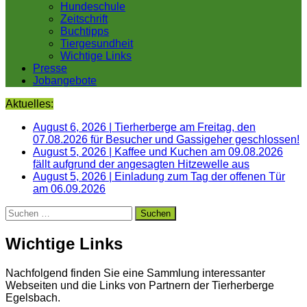
Hundeschule
Zeitschrift
Buchtipps
Tiergesundheit
Wichtige Links
Presse
Jobangebote
Aktuelles:
August 6, 2026
|
Tierherberge am Freitag, den
07.08.2026 für Besucher und Gassigeher geschlossen!
August 5, 2026
|
Kaffee und Kuchen am 09.08.2026
fällt aufgrund der angesagten Hitzewelle aus
August 5, 2026
|
Einladung zum Tag der offenen Tür
am 06.09.2026
Suchen
nach:
Wichtige Links
Nachfolgend finden Sie eine Sammlung interessanter
Webseiten und die Links von Partnern der Tierherberge
Egelsbach.