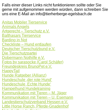
Falls einer dieser Links nicht funktionieren sollte oder Sie
gerne mit aufgenommen werden würden, dann schreiben Sie
uns eine E-Mail an info@tierherberge-egelsbach.de
Anitas Mobiler Tierservice
Animals Angels
Artgerecht – Tierschutz e.V.
Balthasars Tierservice
Bardino in Not
Checkliste – Hund entlaufen
Deutscher Tierschutzbund e.V.
Die Tierschutzpartei
Dobermann Nothilfe e.V.
Fotos by sarasocke (Carol Schäfer)
Freundeskreis BrunoPet e.V.
HappyTail
Hunde Ratgeber (Allianz)
Hundeschule ‚der rote Hund‘
Hundeschule ‚Echte Hunde‘
Hampelhund Hundetraining
Kommunikation mit Tieren – M. Jäger
Kommunikation mit Tieren – U. Esemann
Landestierschutzverband Hessen e.V.
Little Horse Ranch, Pferde-Gnadenhof