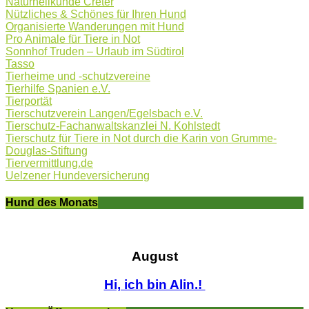
Naturheilkunde Creter
Nützliches & Schönes für Ihren Hund
Organisierte Wanderungen mit Hund
Pro Animale für Tiere in Not
Sonnhof Truden – Urlaub im Südtirol
Tasso
Tierheime und -schutzvereine
Tierhilfe Spanien e.V.
Tierportät
Tierschutzverein Langen/Egelsbach e.V.
Tierschutz-Fachanwaltskanzlei N. Kohlstedt
Tierschutz für Tiere in Not durch die Karin von Grumme-
Douglas-Stiftung
Tiervermittlung.de
Uelzener Hundeversicherung
Hund des Monats
August
Hi, ich bin Alin.!