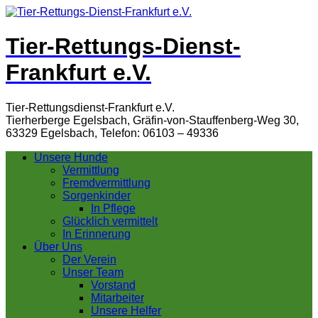
Tier-Rettungs-Dienst-
Frankfurt e.V.
Tier-Rettungsdienst-Frankfurt e.V.
Tierherberge Egelsbach, Gräfin-von-Stauffenberg-Weg 30,
63329 Egelsbach, Telefon: 06103 – 49336
Unsere Hunde
Vermittlung
Fremdvermittlung
Sorgenkinder
In Pflege
Glücklich vermittelt
In Erinnerung
Über Uns
Der Verein
Unser Team
Vorstand
Mitarbeiter
Unsere Helfer