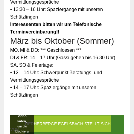
Vermittlungsgespräche
• 13:30 – 16 Uhr: Spaziergänge mit unseren
Schützlingen
Interessenten bitten wir um Telefonische
Terminvereinbarung!!
März bis Oktober (Sommer)
Zum
MO, MI & DO: *** Geschlossen ***
Schutz
Ihrer
DI & FR: 14 – 17 Uhr (Gassi gehen bis 16.30 Uhr)
persönlic
SA, SO & Feiertage:
hen
Daten ist
• 12 – 14 Uhr: Schwerpunkt Beratungs- und
die
Vermittlungsgespräche
Verbindun
g zu
• 14 – 17 Uhr: Spaziergänge mit unseren
YouTube
Schützlingen
blockiert
worden.
Klicken
Sie auf
Video
laden
,
DIE TIERHERBERGE EGELSBACH STELLT SICH
um die
VOR
Blockieru