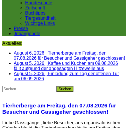
Hundeschule
Zeitschrift
Buchtipps
Tiergesundheit
Wichtige Links
Presse
Jobangebote
Aktuelles:
August 6, 2026
|
Tierherberge am Freitag, den
07.08.2026 für Besucher und Gassigeher geschlossen!
August 5, 2026
|
Kaffee und Kuchen am 09.08.2026
fällt aufgrund der angesagten Hitzewelle aus
August 5, 2026
|
Einladung zum Tag der offenen Tür
am 06.09.2026
Suchen
nach:
Tierherberge am Freitag, den 07.08.2026 für
Besucher und Gassigeher geschlossen!
Liebe Gassigänger, liebe Besucher, aus organisatorischen
Gründen bleibt die Tierherberge kurzfristig am Freitag, den