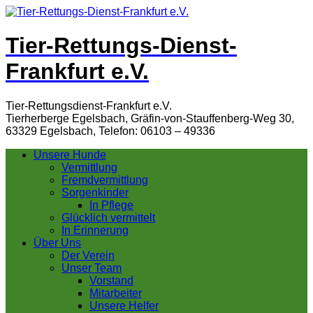
Tier-Rettungs-Dienst-
Frankfurt e.V.
Tier-Rettungsdienst-Frankfurt e.V.
Tierherberge Egelsbach, Gräfin-von-Stauffenberg-Weg 30,
63329 Egelsbach, Telefon: 06103 – 49336
Unsere Hunde
Vermittlung
Fremdvermittlung
Sorgenkinder
In Pflege
Glücklich vermittelt
In Erinnerung
Über Uns
Der Verein
Unser Team
Vorstand
Mitarbeiter
Unsere Helfer