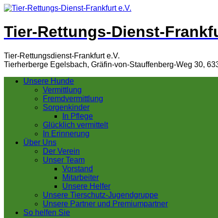
Tier-Rettungs-Dienst-Frankfu
Tier-Rettungsdienst-Frankfurt e.V.
Tierherberge Egelsbach, Gräfin-von-Stauffenberg-Weg 30, 63
Unsere Hunde
Vermittlung
Fremdvermittlung
Sorgenkinder
In Pflege
Glücklich vermittelt
In Erinnerung
Über Uns
Der Verein
Unser Team
Vorstand
Mitarbeiter
Unsere Helfer
Unsere Tierschutz-Jugendgruppe
Unsere Partner und Premiumpartner
So helfen Sie