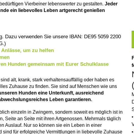
bedürftigen Vierbeiner lebenswerter zu gestalten.
Jeder
unde ein liebevolles Leben artgerecht genießen
g. Dazu verwenden Sie unsere IBAN: DE95 5059 2200
G.)
e Anlässe, um zu helfen
ehmen
F
seren Hunden gemeinsam mit Eurer Schulklasse
f
sind alt, krank, stark verhaltensauffällig oder haben es
lles Zuhause zu finden. Sie sind auf Menschen wie uns
 unseren Hunden eine Unterkunft, ausreichend
M
abwechslungsreiches Leben garantieren.
D
S
blich einzeln in Zwingern, sondern soweit es möglich ist in
•
, Seite an Seite mit ihren Artgenossen. Mehrmals täglich
n Auslauf. Nur so können sie ein Leben in einer
ind für erfolgreiche Vermittlungen in liebevolle Zuhause
•