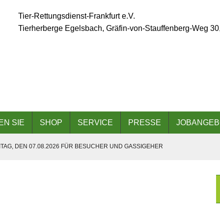
Tier-Rettungsdienst-Frankfurt e.V.
Tierherberge Egelsbach, Gräfin-von-Stauffenberg-Weg 30
EN SIE
SHOP
SERVICE
PRESSE
JOBANGEB
TAG, DEN 07.08.2026 FÜR BESUCHER UND GASSIGEHER
ÄLLT AUFGRUND DER ANGESAGTEN HITZEWELLE AUS
 AM 06.09.2026