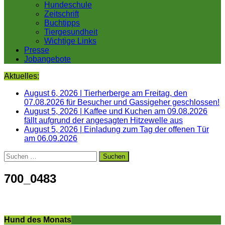
Hundeschule
Zeitschrift
Buchtipps
Tiergesundheit
Wichtige Links
Presse
Jobangebote
Aktuelles:
August 6, 2026
|
Tierherberge am Freitag, den
07.08.2026 für Besucher und Gassigeher geschlossen!
August 5, 2026
|
Kaffee und Kuchen am 09.08.2026
fällt aufgrund der angesagten Hitzewelle aus
August 5, 2026
|
Einladung zum Tag der offenen Tür
am 06.09.2026
Suchen
nach:
700_0483
Hund des Monats