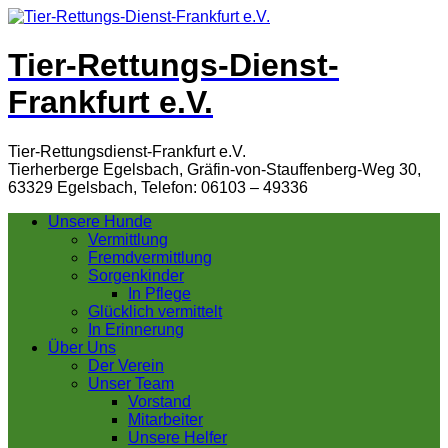
Tier-Rettungs-Dienst-
Frankfurt e.V.
Tier-Rettungsdienst-Frankfurt e.V.
Tierherberge Egelsbach, Gräfin-von-Stauffenberg-Weg 30,
63329 Egelsbach, Telefon: 06103 – 49336
Unsere Hunde
Vermittlung
Fremdvermittlung
Sorgenkinder
In Pflege
Glücklich vermittelt
In Erinnerung
Über Uns
Der Verein
Unser Team
Vorstand
Mitarbeiter
Unsere Helfer