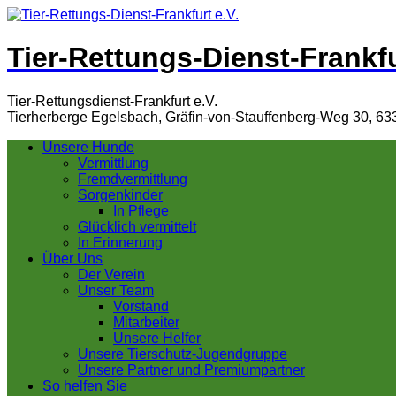
Tier-Rettungs-Dienst-Frankfu
Tier-Rettungsdienst-Frankfurt e.V.
Tierherberge Egelsbach, Gräfin-von-Stauffenberg-Weg 30, 63
Unsere Hunde
Vermittlung
Fremdvermittlung
Sorgenkinder
In Pflege
Glücklich vermittelt
In Erinnerung
Über Uns
Der Verein
Unser Team
Vorstand
Mitarbeiter
Unsere Helfer
Unsere Tierschutz-Jugendgruppe
Unsere Partner und Premiumpartner
So helfen Sie