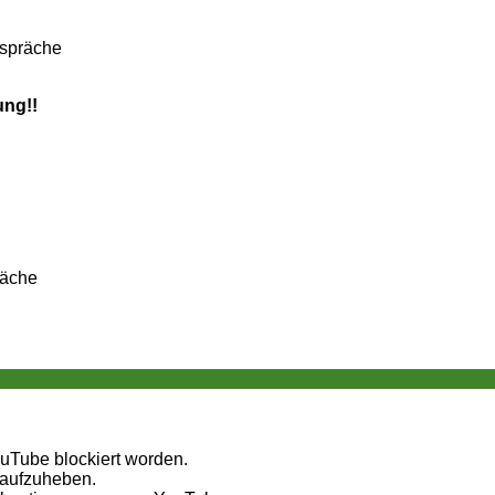
espräche
ung!!
räche
ouTube blockiert worden.
 aufzuheben.