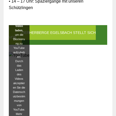
• 14 – 17 Uhr: Spaziergänge mit unseren
YouTube
Schützlingen
blockiert
worden.
Klicken
Sie auf
Video
laden
,
DIE TIERHERBERGE EGELSBACH STELLT SICH
um die
VOR
Blockieru
ng zu
YouTube
aufzuheb
en.
Durch
das
Laden
des
Videos
akzeptier
en Sie die
Datensch
utzbestim
mungen
von
YouTube.
Mehr