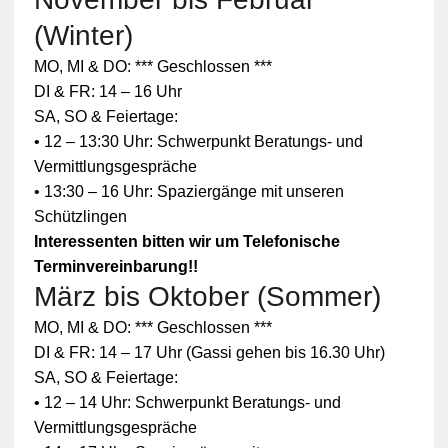
(Winter)
MO, MI & DO: *** Geschlossen ***
DI & FR: 14 – 16 Uhr
SA, SO & Feiertage:
• 12 – 13:30 Uhr: Schwerpunkt Beratungs- und
Vermittlungsgespräche
• 13:30 – 16 Uhr: Spaziergänge mit unseren
Schützlingen
Interessenten bitten wir um Telefonische
Terminvereinbarung!!
März bis Oktober (Sommer)
Zum
MO, MI & DO: *** Geschlossen ***
Schutz
Ihrer
DI & FR: 14 – 17 Uhr (Gassi gehen bis 16.30 Uhr)
persönlic
SA, SO & Feiertage:
hen
Daten ist
• 12 – 14 Uhr: Schwerpunkt Beratungs- und
die
Vermittlungsgespräche
Verbindun
g zu