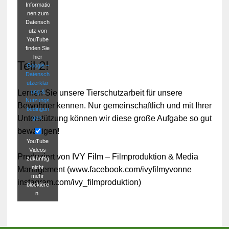
Informatio
nen zum
Datensch
utz von
YouTube
finden Sie
hier
Teil 2!
Google –
Datensch
utzerklär
ung &
Lernen Sie unsere Tierschutzarbeit für unsere
Nutzungs
Bewohner kennen. Nur gemeinschaftlich und mit Ihrer
bedingun
Unterstützung können wir diese große Aufgabe so gut
gen
.
bewältigen!
YouTube
Videos
Produziert von IVY Film – Filmproduktion & Media
zukünftig
nicht
Management (www.facebook.com/ivyfilmyvonne
mehr
instagram.com/ivy_filmproduktion)
blockiere
n.
Video
laden