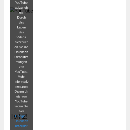
YouTube
aufzuheb
en.
Durch
das
Laden
des
Videos
akzeptier
en Sie die
Datensch
utzbestim
mungen
von
YouTube.
Mehr
Informatio
nen zum
Datensch
utz von
YouTube
finden Sie
hier
Teil 2!
Google –
Datensch
utzerklär