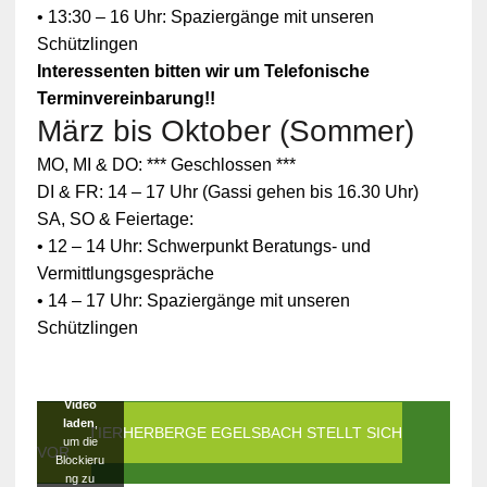
• 13:30 – 16 Uhr: Spaziergänge mit unseren
Schützlingen
Interessenten bitten wir um Telefonische
Terminvereinbarung!!
März bis Oktober (Sommer)
Zum
MO, MI & DO: *** Geschlossen ***
Schutz
Ihrer
DI & FR: 14 – 17 Uhr (Gassi gehen bis 16.30 Uhr)
persönlic
SA, SO & Feiertage:
hen
Daten ist
• 12 – 14 Uhr: Schwerpunkt Beratungs- und
die
Vermittlungsgespräche
Verbindun
g zu
• 14 – 17 Uhr: Spaziergänge mit unseren
YouTube
Schützlingen
blockiert
worden.
Klicken
Sie auf
Video
laden
,
DIE TIERHERBERGE EGELSBACH STELLT SICH
um die
VOR
Blockieru
ng zu