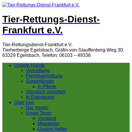
Tier-Rettungs-Dienst-
Frankfurt e.V.
Tier-Rettungsdienst-Frankfurt e.V.
Tierherberge Egelsbach, Gräfin-von-Stauffenberg-Weg 30,
63329 Egelsbach, Telefon: 06103 – 49336
Unsere Hunde
Vermittlung
Fremdvermittlung
Sorgenkinder
In Pflege
Glücklich vermittelt
In Erinnerung
Über Uns
Der Verein
Unser Team
Vorstand
Mitarbeiter
Unsere Helfer