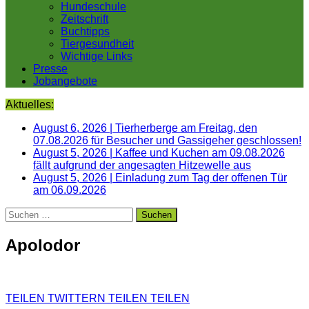
Hundeschule
Zeitschrift
Buchtipps
Tiergesundheit
Wichtige Links
Presse
Jobangebote
Aktuelles:
August 6, 2026
|
Tierherberge am Freitag, den
07.08.2026 für Besucher und Gassigeher geschlossen!
August 5, 2026
|
Kaffee und Kuchen am 09.08.2026
fällt aufgrund der angesagten Hitzewelle aus
August 5, 2026
|
Einladung zum Tag der offenen Tür
am 06.09.2026
Suchen
nach:
Apolodor
TEILEN
TWITTERN
TEILEN
TEILEN