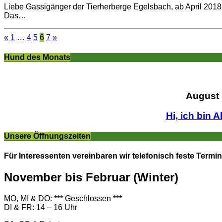
Liebe Gassigänger der Tierherberge Egelsbach, ab April 2018 t
Das…
«
1
…
4
5
6
7
»
Hund des Monats
August
Hi, ich bin A
Unsere Öffnungszeiten
Für Interessenten vereinbaren wir telefonisch feste Termin
November bis Februar (Winter)
MO, MI & DO: *** Geschlossen ***
DI & FR: 14 – 16 Uhr