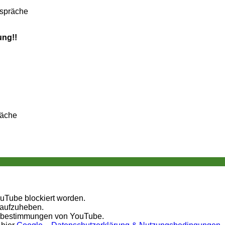
espräche
ung!!
räche
ouTube blockiert worden.
 aufzuheben.
tzbestimmungen von YouTube.