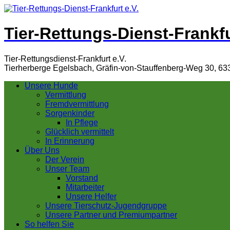
Tier-Rettungs-Dienst-Frankfu
Tier-Rettungsdienst-Frankfurt e.V.
Tierherberge Egelsbach, Gräfin-von-Stauffenberg-Weg 30, 63
Unsere Hunde
Vermittlung
Fremdvermittlung
Sorgenkinder
In Pflege
Glücklich vermittelt
In Erinnerung
Über Uns
Der Verein
Unser Team
Vorstand
Mitarbeiter
Unsere Helfer
Unsere Tierschutz-Jugendgruppe
Unsere Partner und Premiumpartner
So helfen Sie