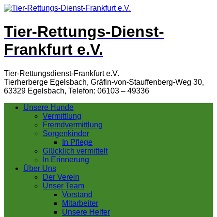
Tier-Rettungs-Dienst-
Frankfurt e.V.
Tier-Rettungsdienst-Frankfurt e.V.
Tierherberge Egelsbach, Gräfin-von-Stauffenberg-Weg 30,
63329 Egelsbach, Telefon: 06103 – 49336
Unsere Hunde
Vermittlung
Fremdvermittlung
Sorgenkinder
In Pflege
Glücklich vermittelt
In Erinnerung
Über Uns
Der Verein
Unser Team
Vorstand
Mitarbeiter
Unsere Helfer