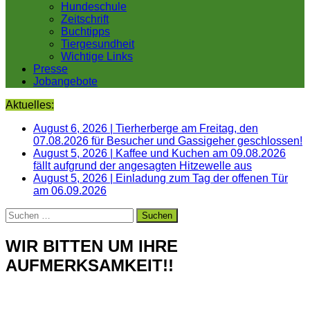
Hundeschule
Zeitschrift
Buchtipps
Tiergesundheit
Wichtige Links
Presse
Jobangebote
Aktuelles:
August 6, 2026
|
Tierherberge am Freitag, den
07.08.2026 für Besucher und Gassigeher geschlossen!
August 5, 2026
|
Kaffee und Kuchen am 09.08.2026
fällt aufgrund der angesagten Hitzewelle aus
August 5, 2026
|
Einladung zum Tag der offenen Tür
am 06.09.2026
Suchen
nach:
WIR BITTEN UM IHRE
AUFMERKSAMKEIT!!