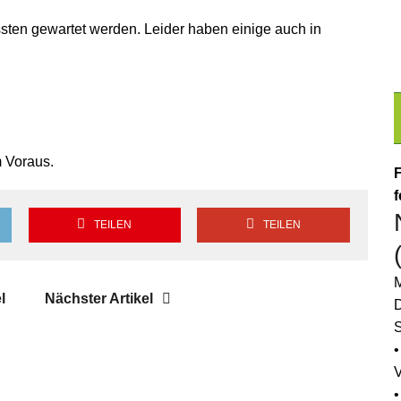
ten gewartet werden. Leider haben einige auch in
m Voraus.
F
f
TEILEN
TEILEN
M
l
Nächster Artikel
D
S
•
•