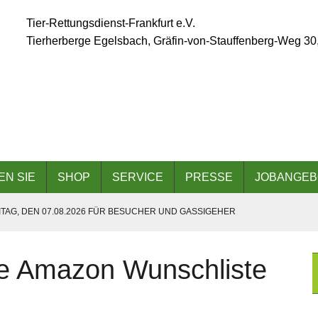
Tier-Rettungsdienst-Frankfurt e.V.
Tierherberge Egelsbach, Gräfin-von-Stauffenberg-Weg 30
EN SIE
SHOP
SERVICE
PRESSE
JOBANGEB
TAG, DEN 07.08.2026 FÜR BESUCHER UND GASSIGEHER
ÄLLT AUFGRUND DER ANGESAGTEN HITZEWELLE AUS
re Amazon Wunschliste
 AM 06.09.2026