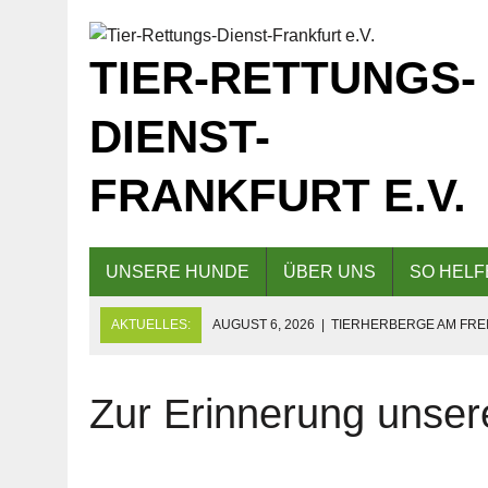
TIER-RETTUNGS-
DIENST-
FRANKFURT E.V.
UNSERE HUNDE
ÜBER UNS
SO HELF
AKTUELLES:
AUGUST 6, 2026
|
TIERHERBERGE AM FREI
GESCHLOSSEN!
AUGUST 5, 2026
|
KAFFEE UND KUCHEN AM 09.08.2026 F
Zur Erinnerung unse
AUGUST 5, 2026
|
EINLADUNG ZUM TAG DER OFFENEN TÜR