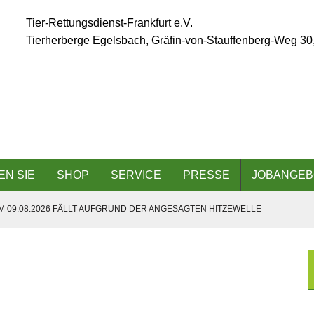
Tier-Rettungsdienst-Frankfurt e.V.
Tierherberge Egelsbach, Gräfin-von-Stauffenberg-Weg 30
EN SIE
SHOP
SERVICE
PRESSE
JOBANGEB
 09.08.2026 FÄLLT AUFGRUND DER ANGESAGTEN HITZEWELLE
 AM 06.09.2026
DER TIERHERBERGE EGELSBACH