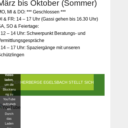
März bis Oktober (Sommer)
Zum
O, MI & DO: *** Geschlossen ***
Schutz
Ihrer
I & FR: 14 – 17 Uhr (Gassi gehen bis 16.30 Uhr)
persönlic
A, SO & Feiertage:
hen
Daten ist
 12 – 14 Uhr: Schwerpunkt Beratungs- und
die
Vermittlungsgespräche
Verbindun
g zu
 14 – 17 Uhr: Spaziergänge mit unseren
YouTube
Schützlingen
blockiert
worden.
Klicken
Sie auf
Video
laden
,
DIE TIERHERBERGE EGELSBACH STELLT SICH
um die
VOR
Blockieru
ng zu
YouTube
aufzuheb
en.
Durch
das
Laden