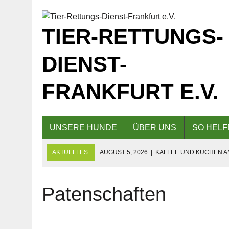
TIER-RETTUNGS-
DIENST-
FRANKFURT E.V.
UNSERE HUNDE
ÜBER UNS
SO HELF
AKTUELLES:
AUGUST 5, 2026
|
KAFFEE UND KUCHEN AM
AUS
AUGUST 5, 2026
|
EINLADUNG ZUM TAG DER OFFENEN TÜR
Patenschaften
JULI 20, 2026
|
KAFFEE UND KUCHEN AM 04.10.2026 AN 