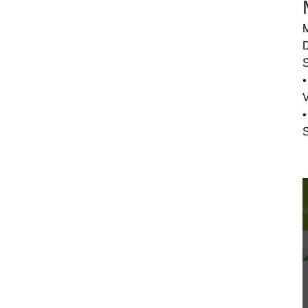
M
D
S
•
•