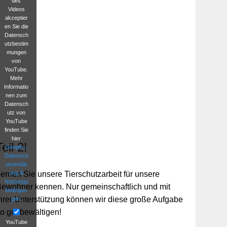
des
Videos
akzeptier
en Sie die
Datensch
utzbestim
mungen
von
YouTube.
Mehr
Informatio
nen zum
Datensch
utz von
YouTube
finden Sie
hier
Teil 2!
Google –
Datensch
utzerklär
ung &
ernen Sie unsere Tierschutzarbeit für unsere
Nutzungs
ewohner kennen. Nur gemeinschaftlich und mit
bedingun
hrer Unterstützung können wir diese große Aufgabe
gen
.
o gut bewältigen!
YouTube