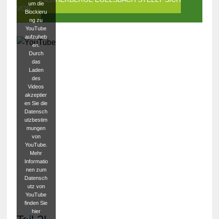
um die
VOR
Blockieru
ng zu
YouTube
aufzuheb
en.
Durch
das
Laden
des
Videos
akzeptier
en Sie die
Datensch
utzbestim
mungen
von
YouTube.
Mehr
Informatio
nen zum
Datensch
utz von
YouTube
finden Sie
hier