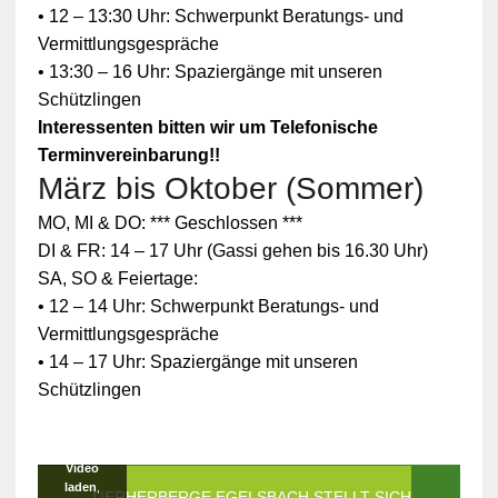
• 12 – 13:30 Uhr: Schwerpunkt Beratungs- und
Vermittlungsgespräche
• 13:30 – 16 Uhr: Spaziergänge mit unseren
Schützlingen
Interessenten bitten wir um Telefonische
Terminvereinbarung!!
März bis Oktober (Sommer)
Zum
MO, MI & DO: *** Geschlossen ***
Schutz
Ihrer
DI & FR: 14 – 17 Uhr (Gassi gehen bis 16.30 Uhr)
persönlic
SA, SO & Feiertage:
hen
Daten ist
• 12 – 14 Uhr: Schwerpunkt Beratungs- und
die
Vermittlungsgespräche
Verbindun
g zu
• 14 – 17 Uhr: Spaziergänge mit unseren
YouTube
Schützlingen
blockiert
worden.
Klicken
Sie auf
Video
laden
,
DIE TIERHERBERGE EGELSBACH STELLT SICH