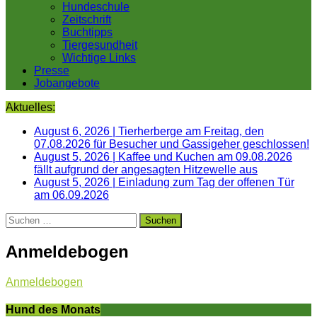
Hundeschule
Zeitschrift
Buchtipps
Tiergesundheit
Wichtige Links
Presse
Jobangebote
Aktuelles:
August 6, 2026
|
Tierherberge am Freitag, den
07.08.2026 für Besucher und Gassigeher geschlossen!
August 5, 2026
|
Kaffee und Kuchen am 09.08.2026
fällt aufgrund der angesagten Hitzewelle aus
August 5, 2026
|
Einladung zum Tag der offenen Tür
am 06.09.2026
Suchen
nach:
Anmeldebogen
Anmeldebogen
Hund des Monats