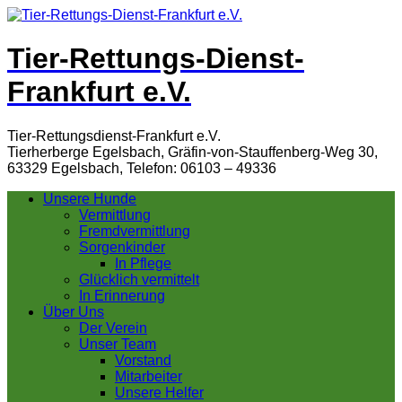
Tier-Rettungs-Dienst-
Frankfurt e.V.
Tier-Rettungsdienst-Frankfurt e.V.
Tierherberge Egelsbach, Gräfin-von-Stauffenberg-Weg 30,
63329 Egelsbach, Telefon: 06103 – 49336
Unsere Hunde
Vermittlung
Fremdvermittlung
Sorgenkinder
In Pflege
Glücklich vermittelt
In Erinnerung
Über Uns
Der Verein
Unser Team
Vorstand
Mitarbeiter
Unsere Helfer