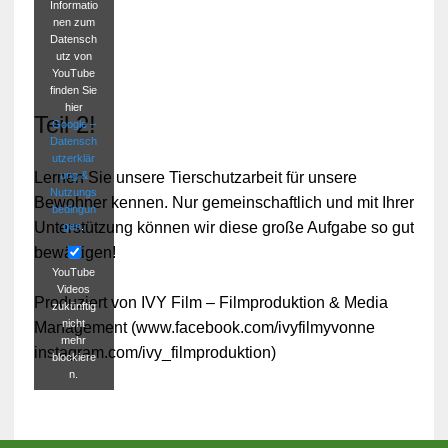
Informatio
nen zum
Datensch
utz von
YouTube
finden Sie
hier
Teil 2!
Google –
Datensch
utzerklär
ung &
Lernen Sie unsere Tierschutzarbeit für unsere
Nutzungs
Bewohner kennen. Nur gemeinschaftlich und mit Ihrer
bedingun
Unterstützung können wir diese große Aufgabe so gut
gen
.
bewältigen!
YouTube
Videos
Produziert von IVY Film – Filmproduktion & Media
zukünftig
nicht
Management (www.facebook.com/ivyfilmyvonne
mehr
instagram.com/ivy_filmproduktion)
blockiere
n.
Video
laden