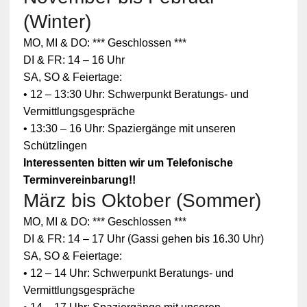
(Winter)
MO, MI & DO: *** Geschlossen ***
DI & FR: 14 – 16 Uhr
SA, SO & Feiertage:
• 12 – 13:30 Uhr: Schwerpunkt Beratungs- und
Vermittlungsgespräche
• 13:30 – 16 Uhr: Spaziergänge mit unseren
Schützlingen
Interessenten bitten wir um Telefonische
Terminvereinbarung!!
März bis Oktober (Sommer)
Zum
MO, MI & DO: *** Geschlossen ***
Schutz
Ihrer
DI & FR: 14 – 17 Uhr (Gassi gehen bis 16.30 Uhr)
persönlic
SA, SO & Feiertage:
hen
Daten ist
• 12 – 14 Uhr: Schwerpunkt Beratungs- und
die
Vermittlungsgespräche
Verbindun
g zu