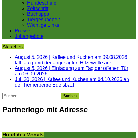
Hundeschule
Zeitschrift
Buchtipps
Tiergesundheit
Wichtige Links
Presse
Jobangebote
Aktuelles:
August 5, 2026
|
Kaffee und Kuchen am 09.08.2026
fällt aufgrund der angesagten Hitzewelle aus
August 5, 2026
|
Einladung zum Tag der offenen Tür
am 06.09.2026
Juli 20, 2026
|
Kaffee und Kuchen am 04.10.2026 an
der Tierherberge Egelsbach
Suchen
nach:
Partnerlogo mit Adresse
Hund des Monats