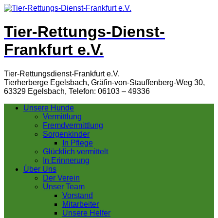
Tier-Rettungs-Dienst-
Frankfurt e.V.
Tier-Rettungsdienst-Frankfurt e.V.
Tierherberge Egelsbach, Gräfin-von-Stauffenberg-Weg 30,
63329 Egelsbach, Telefon: 06103 – 49336
Unsere Hunde
Vermittlung
Fremdvermittlung
Sorgenkinder
In Pflege
Glücklich vermittelt
In Erinnerung
Über Uns
Der Verein
Unser Team
Vorstand
Mitarbeiter
Unsere Helfer