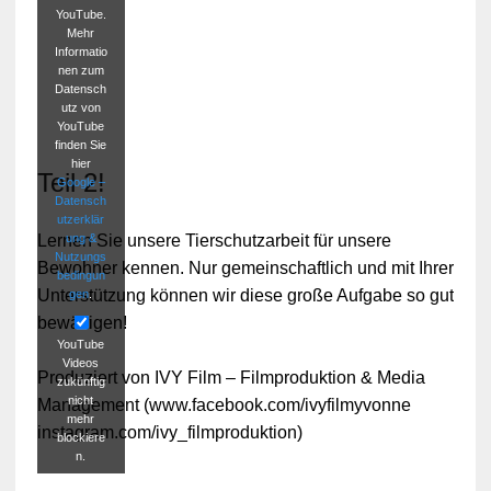
YouTube.
Mehr
Informatio
nen zum
Datensch
utz von
YouTube
finden Sie
hier
Teil 2!
Google –
Datensch
utzerklär
ung &
Lernen Sie unsere Tierschutzarbeit für unsere
Nutzungs
Bewohner kennen. Nur gemeinschaftlich und mit Ihrer
bedingun
Unterstützung können wir diese große Aufgabe so gut
gen
.
bewältigen!
YouTube
Videos
Produziert von IVY Film – Filmproduktion & Media
zukünftig
nicht
Management (www.facebook.com/ivyfilmyvonne
mehr
instagram.com/ivy_filmproduktion)
blockiere
n.