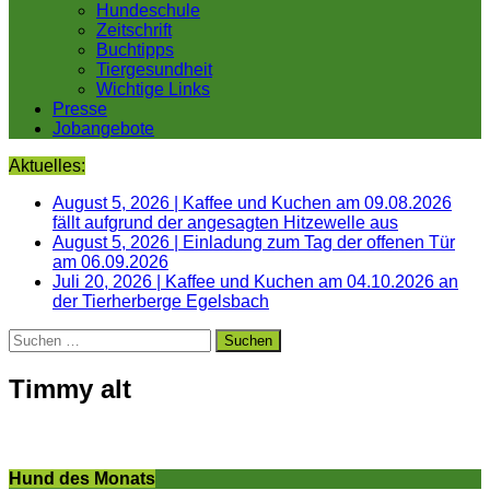
Hundeschule
Zeitschrift
Buchtipps
Tiergesundheit
Wichtige Links
Presse
Jobangebote
Aktuelles:
August 5, 2026
|
Kaffee und Kuchen am 09.08.2026
fällt aufgrund der angesagten Hitzewelle aus
August 5, 2026
|
Einladung zum Tag der offenen Tür
am 06.09.2026
Juli 20, 2026
|
Kaffee und Kuchen am 04.10.2026 an
der Tierherberge Egelsbach
Suchen
nach:
Timmy alt
Hund des Monats