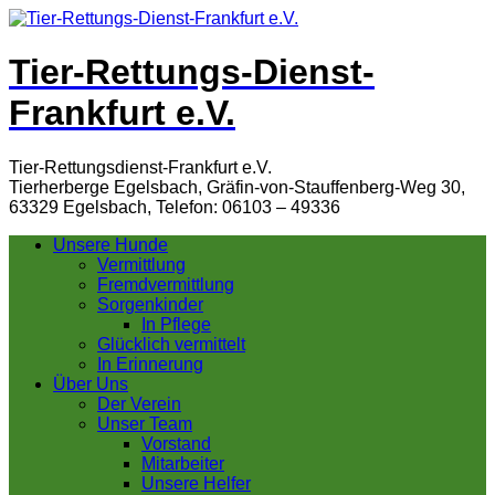
Tier-Rettungs-Dienst-
Frankfurt e.V.
Tier-Rettungsdienst-Frankfurt e.V.
Tierherberge Egelsbach, Gräfin-von-Stauffenberg-Weg 30,
63329 Egelsbach, Telefon: 06103 – 49336
Unsere Hunde
Vermittlung
Fremdvermittlung
Sorgenkinder
In Pflege
Glücklich vermittelt
In Erinnerung
Über Uns
Der Verein
Unser Team
Vorstand
Mitarbeiter
Unsere Helfer