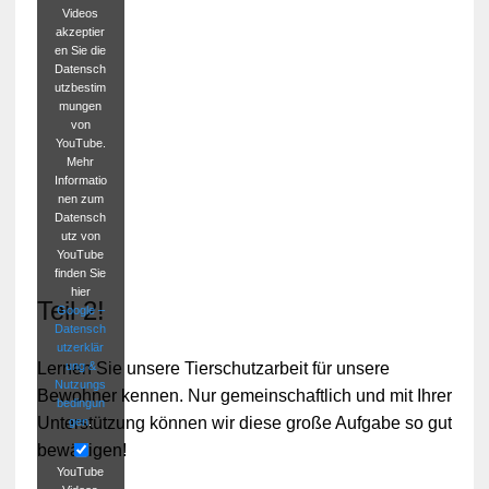
Videos
akzeptier
en Sie die
Datensch
utzbestim
mungen
von
YouTube.
Mehr
Informatio
nen zum
Datensch
utz von
YouTube
finden Sie
hier
Teil 2!
Google –
Datensch
utzerklär
ung &
Lernen Sie unsere Tierschutzarbeit für unsere
Nutzungs
Bewohner kennen. Nur gemeinschaftlich und mit Ihrer
bedingun
Unterstützung können wir diese große Aufgabe so gut
gen
.
bewältigen!
YouTube