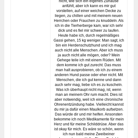
nicht, wie sich ein eigenes Zuhause
anfühlt, aber ich kann es mir gut
vorstellen, auf einer weichen Decke zu
liegen, zu chillen und mit meinem neuen
Herrchen oder Frauchen zu knuddeln. Als
ich in die Tierherberge kam, war ich sehr
dick und es fiel mir schwer zu laufen.
Heute habe ich, durch regelmäßiges
Gassi gehen, 15 kg weniger. Man sagt, ich
bin ein Herdenschutzhund und ich mag
auch nicht alle Menschen. Aber ich muss
ja auch nicht alle mögen, oder? Mein
Gehege teile ich mit einem Rüden. Mit
dem komme ich gut zurecht. Das muss
man halt ausprobieren, ob ich zu einem
anderen Hund passe oder eher nicht. Mit
Menschen, die ich gut kenne und dann
auch sehr mag, liebe ich es zu kuscheln.
Was ich überhaupt nicht mag, ist, wenn
man an meinem Ohr rum macht. Dies ist
aber notwendig, weil ich eine chronische
Ohrenentzündung habe. Vielleicht kannst
du mir ja dafür einen Maulkorb aufsetzen.
Das würde dir und mir helfen. Ansonsten
bekomme ich noch Medikamente für mein
Herz und für meine Schilddrüse. Aber das
ist okay für mich. Es wäre so schön, wenn
ich nun bald meine Zweibeiner