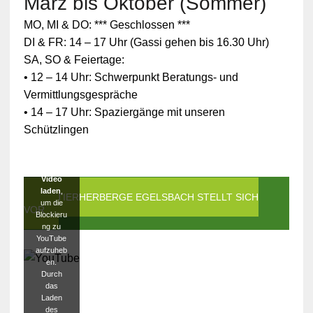
März bis Oktober (Sommer)
Zum
MO, MI & DO: *** Geschlossen ***
Schutz
Ihrer
DI & FR: 14 – 17 Uhr (Gassi gehen bis 16.30 Uhr)
persönlic
SA, SO & Feiertage:
hen
Daten ist
• 12 – 14 Uhr: Schwerpunkt Beratungs- und
die
Vermittlungsgespräche
Verbindun
g zu
• 14 – 17 Uhr: Spaziergänge mit unseren
YouTube
Schützlingen
blockiert
worden.
Klicken
Sie auf
Video
laden
,
DIE TIERHERBERGE EGELSBACH STELLT SICH
um die
VOR
Blockieru
ng zu
YouTube
aufzuheb
en.
Durch
das
Laden
des