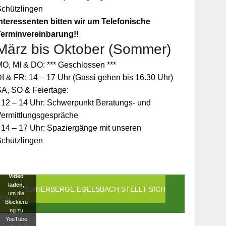
Schützlingen
nteressenten bitten wir um Telefonische
Terminvereinbarung!!
März bis Oktober (Sommer)
Zum
O, MI & DO: *** Geschlossen ***
Schutz
Ihrer
I & FR: 14 – 17 Uhr (Gassi gehen bis 16.30 Uhr)
persönlic
A, SO & Feiertage:
hen
Daten ist
 12 – 14 Uhr: Schwerpunkt Beratungs- und
die
Vermittlungsgespräche
Verbindun
g zu
 14 – 17 Uhr: Spaziergänge mit unseren
YouTube
Schützlingen
blockiert
worden.
Klicken
Sie auf
Video
laden
,
DIE TIERHERBERGE EGELSBACH STELLT SICH
um die
VOR
Blockieru
ng zu
YouTube