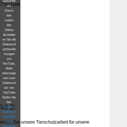
aufzuheb
en.
Durch
das
Laden
des
Videos
akzeptier
en Sie die
Datensch
utzbestim
mungen
von
YouTube.
Mehr
Informatio
nen zum
Datensch
utz von
YouTube
finden Sie
hier
Teil 2!
Google –
Datensch
utzerklär
ung &
ernen Sie unsere Tierschutzarbeit für unsere
Nutzungs