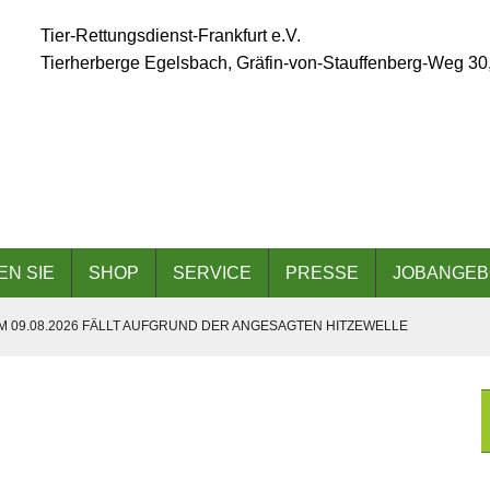
Tier-Rettungsdienst-Frankfurt e.V.
Tierherberge Egelsbach, Gräfin-von-Stauffenberg-Weg 30
EN SIE
SHOP
SERVICE
PRESSE
JOBANGEB
 09.08.2026 FÄLLT AUFGRUND DER ANGESAGTEN HITZEWELLE
 AM 06.09.2026
8.2026 FÜR BESUCHER UND GASSIGEHER GESCHLOSSEN!