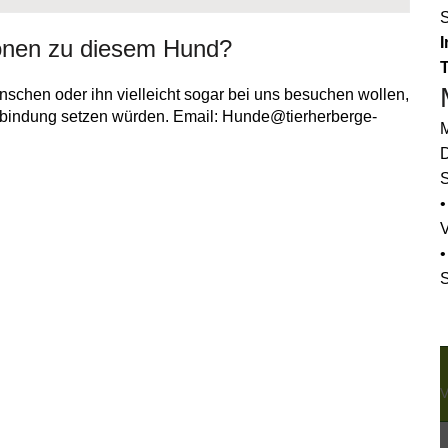
I
onen zu diesem Hund?
schen oder ihn vielleicht sogar bei uns besuchen wollen,
erbindung setzen würden. Email: Hunde@tierherberge-
M
D
S
•
•