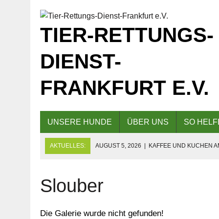
TIER-RETTUNGS-
DIENST-
FRANKFURT E.V.
UNSERE HUNDE
ÜBER UNS
SO HELF
AKTUELLES:
AUGUST 5, 2026
|
KAFFEE UND KUCHEN AM
AUS
AUGUST 5, 2026
|
EINLADUNG ZUM TAG DER OFFENEN TÜR
Slouber
AUGUST 6, 2026
|
TIERHERBERGE AM FREITAG, DEN 07.0
Die Galerie wurde nicht gefunden!