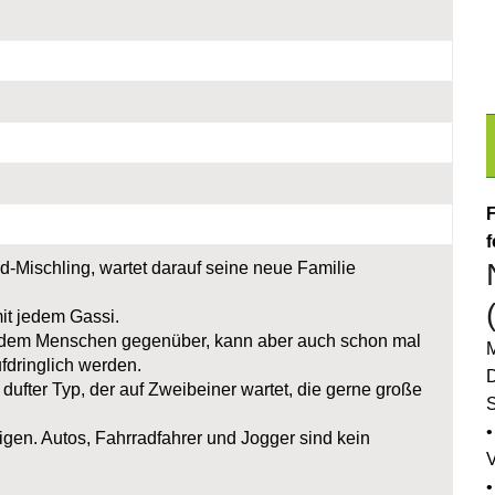
F
f
d-Mischling, wartet darauf seine neue Familie
mit jedem Gassi.
 dem Menschen gegenüber, kann aber auch schon mal
M
dringlich werden.
D
dufter Typ, der auf Zweibeiner wartet, die gerne große
S
•
eigen. Autos, Fahrradfahrer und Jogger sind kein
•