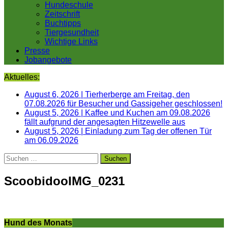
Hundeschule
Zeitschrift
Buchtipps
Tiergesundheit
Wichtige Links
Presse
Jobangebote
Aktuelles:
August 6, 2026
|
Tierherberge am Freitag, den
07.08.2026 für Besucher und Gassigeher geschlossen!
August 5, 2026
|
Kaffee und Kuchen am 09.08.2026
fällt aufgrund der angesagten Hitzewelle aus
August 5, 2026
|
Einladung zum Tag der offenen Tür
am 06.09.2026
Suchen
nach:
ScoobidooIMG_0231
Hund des Monats