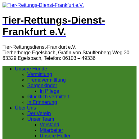
Tier-Rettungs-Dienst-
Frankfurt e.V.
Tier-Rettungsdienst-Frankfurt e.V.
Tierherberge Egelsbach, Gräfin-von-Stauffenberg-Weg 30,
63329 Egelsbach, Telefon: 06103 – 49336
Unsere Hunde
Vermittlung
Fremdvermittlung
Sorgenkinder
In Pflege
Glücklich vermittelt
In Erinnerung
Über Uns
Der Verein
Unser Team
Vorstand
Mitarbeiter
Unsere Helfer