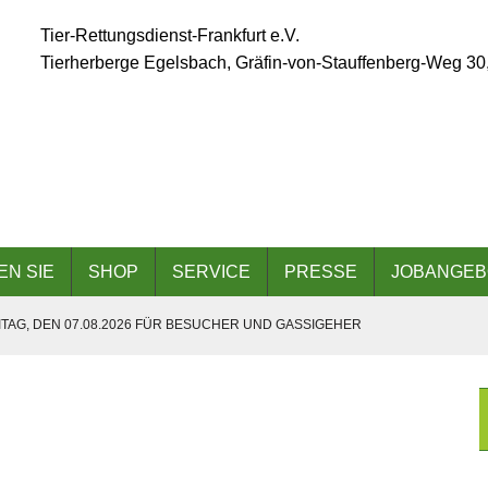
Tier-Rettungsdienst-Frankfurt e.V.
Tierherberge Egelsbach, Gräfin-von-Stauffenberg-Weg 30
EN SIE
SHOP
SERVICE
PRESSE
JOBANGEB
TAG, DEN 07.08.2026 FÜR BESUCHER UND GASSIGEHER
ÄLLT AUFGRUND DER ANGESAGTEN HITZEWELLE AUS
 AM 06.09.2026