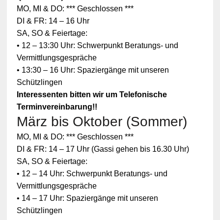
MO, MI & DO: *** Geschlossen ***
DI & FR: 14 – 16 Uhr
SA, SO & Feiertage:
• 12 – 13:30 Uhr: Schwerpunkt Beratungs- und
Vermittlungsgespräche
• 13:30 – 16 Uhr: Spaziergänge mit unseren
Schützlingen
Interessenten bitten wir um Telefonische
Terminvereinbarung!!
März bis Oktober (Sommer)
Zum
MO, MI & DO: *** Geschlossen ***
Schutz
Ihrer
DI & FR: 14 – 17 Uhr (Gassi gehen bis 16.30 Uhr)
persönlic
SA, SO & Feiertage:
hen
Daten ist
• 12 – 14 Uhr: Schwerpunkt Beratungs- und
die
Vermittlungsgespräche
Verbindun
g zu
• 14 – 17 Uhr: Spaziergänge mit unseren
YouTube
Schützlingen
blockiert
worden.