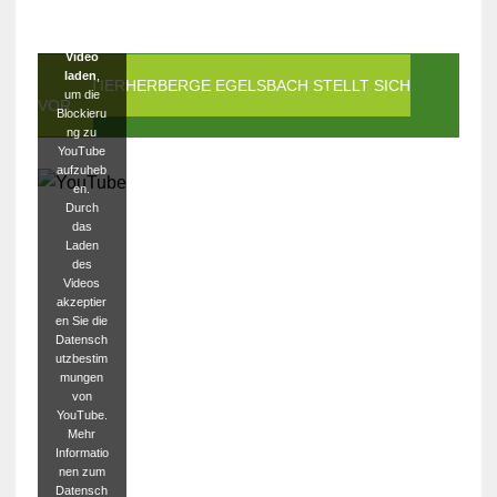
Klicken
Sie auf
Video
laden
,
DIE TIERHERBERGE EGELSBACH STELLT SICH
um die
VOR
Blockieru
ng zu
YouTube
aufzuheb
en.
Durch
das
Laden
des
Videos
akzeptier
en Sie die
Datensch
utzbestim
mungen
von
YouTube.
Mehr
Informatio
nen zum
Datensch