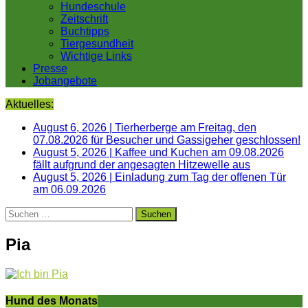
Hundeschule
Zeitschrift
Buchtipps
Tiergesundheit
Wichtige Links
Presse
Jobangebote
Aktuelles:
August 6, 2026
|
Tierherberge am Freitag, den
07.08.2026 für Besucher und Gassigeher geschlossen!
August 5, 2026
|
Kaffee und Kuchen am 09.08.2026
fällt aufgrund der angesagten Hitzewelle aus
August 5, 2026
|
Einladung zum Tag der offenen Tür
am 06.09.2026
Suchen
nach:
Pia
Hund des Monats