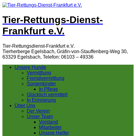
Tier-Rettungs-Dienst-
Frankfurt e.V.
Tier-Rettungsdienst-Frankfurt e.V.
Tierherberge Egelsbach, Gräfin-von-Stauffenberg-Weg 30,
63329 Egelsbach, Telefon: 06103 – 49336
Unsere Hunde
Vermittlung
Fremdvermittlung
Sorgenkinder
In Pflege
Glücklich vermittelt
In Erinnerung
Über Uns
Der Verein
Unser Team
Vorstand
Mitarbeiter
Unsere Helfer