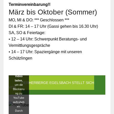
Terminvereinbarung!!
März bis Oktober (Sommer)
Zum
MO, MI & DO: *** Geschlossen ***
Schutz
Ihrer
DI & FR: 14 – 17 Uhr (Gassi gehen bis 16.30 Uhr)
persönlic
SA, SO & Feiertage:
hen
Daten ist
• 12 – 14 Uhr: Schwerpunkt Beratungs- und
die
Vermittlungsgespräche
Verbindun
g zu
• 14 – 17 Uhr: Spaziergänge mit unseren
YouTube
Schützlingen
blockiert
worden.
Klicken
Sie auf
Video
laden
,
DIE TIERHERBERGE EGELSBACH STELLT SICH
um die
VOR
Blockieru
ng zu
YouTube
aufzuheb
en.
Durch