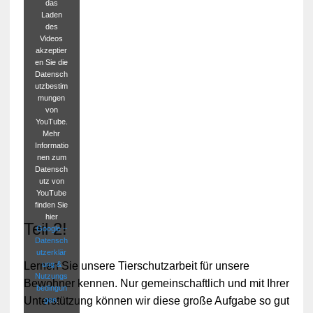
das
Laden
des
Videos
akzeptier
en Sie die
Datensch
utzbestim
mungen
von
YouTube.
Mehr
Informatio
nen zum
Datensch
utz von
YouTube
finden Sie
hier
Teil 2!
Google –
Datensch
utzerklär
ung &
Lernen Sie unsere Tierschutzarbeit für unsere
Nutzungs
Bewohner kennen. Nur gemeinschaftlich und mit Ihrer
bedingun
Unterstützung können wir diese große Aufgabe so gut
gen
.