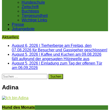
Hundeschule
Zeitschrift
Buchtipps
Tiergesundheit
Wichtige Links
Presse
Jobangebote
Aktuelles:
August 6, 2026
|
Tierherberge am Freitag, den
07.08.2026 für Besucher und Gassigeher geschlossen!
August 5, 2026
|
Kaffee und Kuchen am 09.08.2026
fällt aufgrund der angesagten Hitzewelle aus
August 5, 2026
|
Einladung zum Tag der offenen Tür
am 06.09.2026
Suchen
nach:
Adina
Hund des Monats