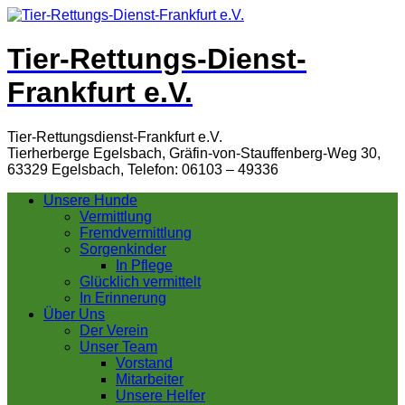
Tier-Rettungs-Dienst-
Frankfurt e.V.
Tier-Rettungsdienst-Frankfurt e.V.
Tierherberge Egelsbach, Gräfin-von-Stauffenberg-Weg 30,
63329 Egelsbach, Telefon: 06103 – 49336
Unsere Hunde
Vermittlung
Fremdvermittlung
Sorgenkinder
In Pflege
Glücklich vermittelt
In Erinnerung
Über Uns
Der Verein
Unser Team
Vorstand
Mitarbeiter
Unsere Helfer