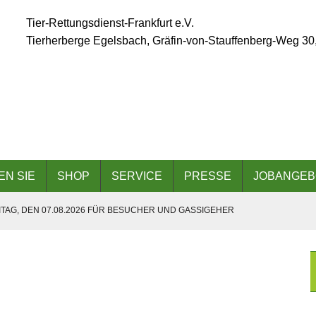
Tier-Rettungsdienst-Frankfurt e.V.
Tierherberge Egelsbach, Gräfin-von-Stauffenberg-Weg 30
EN SIE
SHOP
SERVICE
PRESSE
JOBANGEB
TAG, DEN 07.08.2026 FÜR BESUCHER UND GASSIGEHER
ÄLLT AUFGRUND DER ANGESAGTEN HITZEWELLE AUS
 AM 06.09.2026