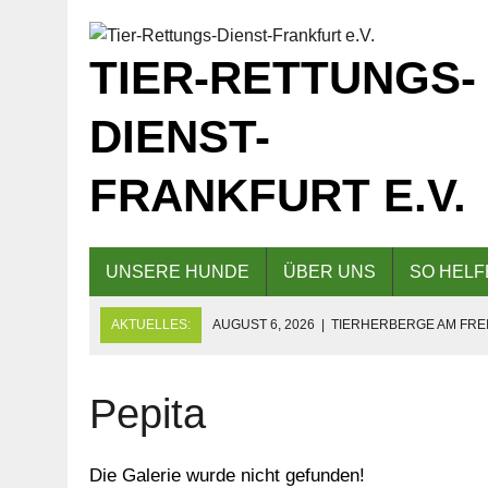
TIER-RETTUNGS-
DIENST-
FRANKFURT E.V.
UNSERE HUNDE
ÜBER UNS
SO HELF
AKTUELLES:
AUGUST 6, 2026
|
TIERHERBERGE AM FREI
GESCHLOSSEN!
AUGUST 5, 2026
|
KAFFEE UND KUCHEN AM 09.08.2026 F
Pepita
AUGUST 5, 2026
|
EINLADUNG ZUM TAG DER OFFENEN TÜR
Die Galerie wurde nicht gefunden!