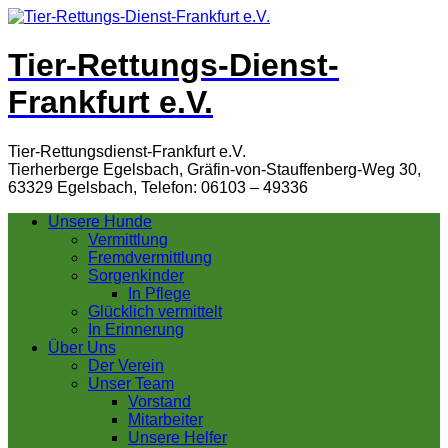
Tier-Rettungs-Dienst-
Frankfurt e.V.
Tier-Rettungsdienst-Frankfurt e.V.
Tierherberge Egelsbach, Gräfin-von-Stauffenberg-Weg 30,
63329 Egelsbach, Telefon: 06103 – 49336
Unsere Hunde
Vermittlung
Fremdvermittlung
Sorgenkinder
In Pflege
Glücklich vermittelt
In Erinnerung
Über Uns
Der Verein
Unser Team
Vorstand
Mitarbeiter
Unsere Helfer