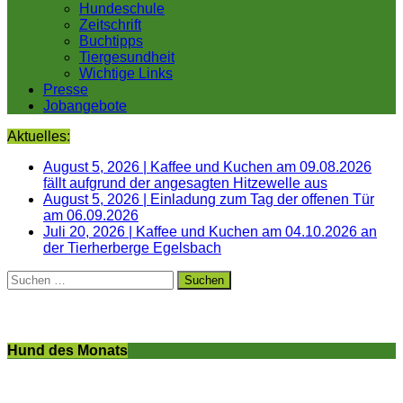
Hundeschule
Zeitschrift
Buchtipps
Tiergesundheit
Wichtige Links
Presse
Jobangebote
Aktuelles:
August 5, 2026
|
Kaffee und Kuchen am 09.08.2026
fällt aufgrund der angesagten Hitzewelle aus
August 5, 2026
|
Einladung zum Tag der offenen Tür
am 06.09.2026
Juli 20, 2026
|
Kaffee und Kuchen am 04.10.2026 an
der Tierherberge Egelsbach
Suchen
nach:
Hund des Monats