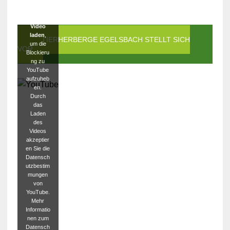
Klicken
Sie auf
Video
laden
,
DIE TIERHERBERGE EGELSBACH STELLT SICH
um die
VOR
Blockieru
ng zu
YouTube
aufzuheb
en.
Durch
das
Laden
des
Videos
akzeptier
en Sie die
Datensch
utzbestim
mungen
von
YouTube.
Mehr
Informatio
nen zum
Datensch