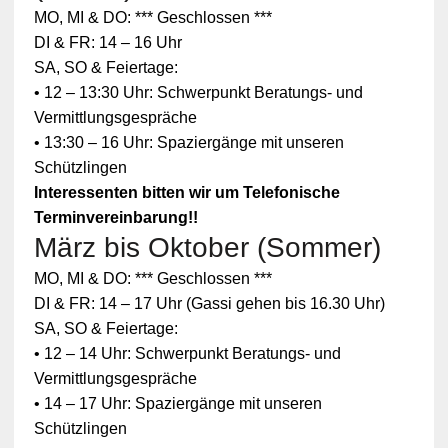
MO, MI & DO: *** Geschlossen ***
DI & FR: 14 – 16 Uhr
SA, SO & Feiertage:
• 12 – 13:30 Uhr: Schwerpunkt Beratungs- und
Vermittlungsgespräche
• 13:30 – 16 Uhr: Spaziergänge mit unseren
Schützlingen
Interessenten bitten wir um Telefonische
Terminvereinbarung!!
März bis Oktober (Sommer)
Zum
MO, MI & DO: *** Geschlossen ***
Schutz
Ihrer
DI & FR: 14 – 17 Uhr (Gassi gehen bis 16.30 Uhr)
persönlic
SA, SO & Feiertage:
hen
Daten ist
• 12 – 14 Uhr: Schwerpunkt Beratungs- und
die
Vermittlungsgespräche
Verbindun
g zu
• 14 – 17 Uhr: Spaziergänge mit unseren
YouTube
Schützlingen
blockiert
worden.