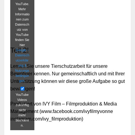
YouTube.
Mehr
Informatio
nen zum
Datensch
utz von
YouTube
finden Sie
hier
Teil 2!
Google –
Datensch
utzerklär
ung &
Lernen Sie unsere Tierschutzarbeit für unsere
Nutzungs
Bewohner kennen. Nur gemeinschaftlich und mit Ihrer
bedingun
Unterstützung können wir diese große Aufgabe so gut
gen
.
bewältigen!
YouTube
Videos
Produziert von IVY Film – Filmproduktion & Media
zukünftig
nicht
Management (www.facebook.com/ivyfilmyvonne
mehr
instagram.com/ivy_filmproduktion)
blockiere
n.