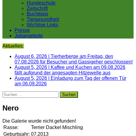
Hundeschule
Zeitschrift
Buchtipps
Tiergesundheit
Wichtige Links
Presse
Jobangebote
Aktuelles:
August 6, 2026
|
Tierherberge am Freitag, den
07.08.2026 für Besucher und Gassigeher geschlossen!
August 5, 2026
|
Kaffee und Kuchen am 09.08.2026
fällt aufgrund der angesagten Hitzewelle aus
August 5, 2026
|
Einladung zum Tag der offenen Tür
am 06.09.2026
Suchen
nach:
Nero
Die Galerie wurde nicht gefunden!
Rasse:
Terrier Dackel Mischling
Geburtsjahr:
07.2013