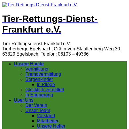
Tier-Rettungs-Dienst-
Frankfurt e.V.
Tier-Rettungsdienst-Frankfurt e.V.
Tierherberge Egelsbach, Gräfin-von-Stauffenberg-Weg 30,
63329 Egelsbach, Telefon: 06103 – 49336
Unsere Hunde
Vermittlung
Fremdvermittlung
Sorgenkinder
In Pflege
Glücklich vermittelt
In Erinnerung
Über Uns
Der Verein
Unser Team
Vorstand
Mitarbeiter
Unsere Helfer