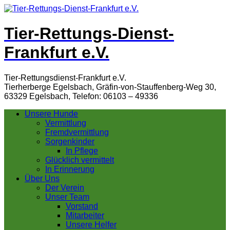
Tier-Rettungs-Dienst-
Frankfurt e.V.
Tier-Rettungsdienst-Frankfurt e.V.
Tierherberge Egelsbach, Gräfin-von-Stauffenberg-Weg 30,
63329 Egelsbach, Telefon: 06103 – 49336
Unsere Hunde
Vermittlung
Fremdvermittlung
Sorgenkinder
In Pflege
Glücklich vermittelt
In Erinnerung
Über Uns
Der Verein
Unser Team
Vorstand
Mitarbeiter
Unsere Helfer