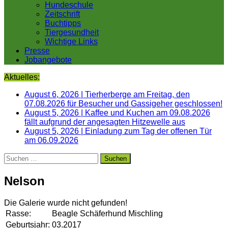
Hundeschule
Zeitschrift
Buchtipps
Tiergesundheit
Wichtige Links
Presse
Jobangebote
Aktuelles:
August 6, 2026
|
Tierherberge am Freitag, den
07.08.2026 für Besucher und Gassigeher geschlossen!
August 5, 2026
|
Kaffee und Kuchen am 09.08.2026
fällt aufgrund der angesagten Hitzewelle aus
August 5, 2026
|
Einladung zum Tag der offenen Tür
am 06.09.2026
Suchen
nach:
Nelson
Die Galerie wurde nicht gefunden!
Rasse:
Beagle Schäferhund Mischling
Geburtsjahr:
03.2017