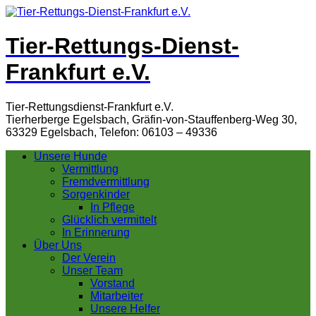
Tier-Rettungs-Dienst-
Frankfurt e.V.
Tier-Rettungsdienst-Frankfurt e.V.
Tierherberge Egelsbach, Gräfin-von-Stauffenberg-Weg 30,
63329 Egelsbach, Telefon: 06103 – 49336
Unsere Hunde
Vermittlung
Fremdvermittlung
Sorgenkinder
In Pflege
Glücklich vermittelt
In Erinnerung
Über Uns
Der Verein
Unser Team
Vorstand
Mitarbeiter
Unsere Helfer