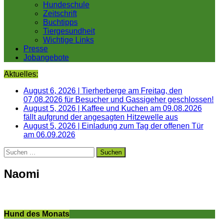
Hundeschule
Zeitschrift
Buchtipps
Tiergesundheit
Wichtige Links
Presse
Jobangebote
Aktuelles:
August 6, 2026
|
Tierherberge am Freitag, den
07.08.2026 für Besucher und Gassigeher geschlossen!
August 5, 2026
|
Kaffee und Kuchen am 09.08.2026
fällt aufgrund der angesagten Hitzewelle aus
August 5, 2026
|
Einladung zum Tag der offenen Tür
am 06.09.2026
Suchen
nach:
Naomi
Hund des Monats