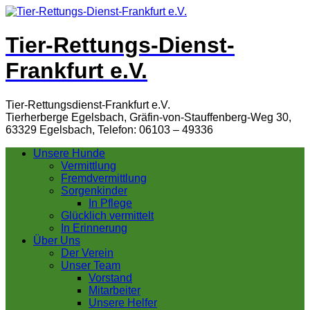
Tier-Rettungs-Dienst-
Frankfurt e.V.
Tier-Rettungsdienst-Frankfurt e.V.
Tierherberge Egelsbach, Gräfin-von-Stauffenberg-Weg 30,
63329 Egelsbach, Telefon: 06103 – 49336
Unsere Hunde
Vermittlung
Fremdvermittlung
Sorgenkinder
In Pflege
Glücklich vermittelt
In Erinnerung
Über Uns
Der Verein
Unser Team
Vorstand
Mitarbeiter
Unsere Helfer