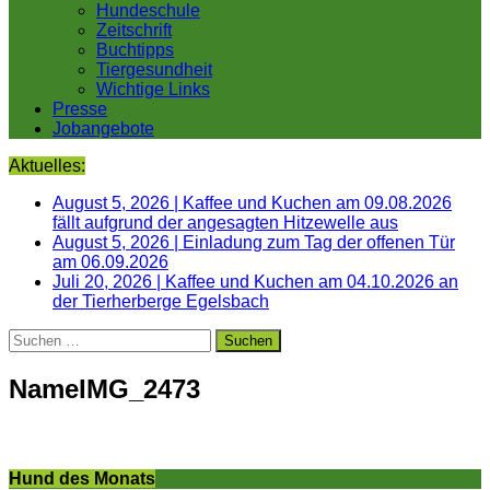
Hundeschule
Zeitschrift
Buchtipps
Tiergesundheit
Wichtige Links
Presse
Jobangebote
Aktuelles:
August 5, 2026
|
Kaffee und Kuchen am 09.08.2026
fällt aufgrund der angesagten Hitzewelle aus
August 5, 2026
|
Einladung zum Tag der offenen Tür
am 06.09.2026
Juli 20, 2026
|
Kaffee und Kuchen am 04.10.2026 an
der Tierherberge Egelsbach
Suchen
nach:
NameIMG_2473
Hund des Monats