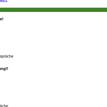
e!
espräche
ung!!
räche