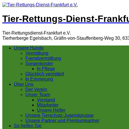
Tier-Rettungs-Dienst-Frankfu
Tier-Rettungsdienst-Frankfurt e.V.
Tierherberge Egelsbach, Gräfin-von-Stauffenberg-Weg 30, 63
Unsere Hunde
Vermittlung
Fremdvermittlung
Sorgenkinder
In Pflege
Glücklich vermittelt
In Erinnerung
Über Uns
Der Verein
Unser Team
Vorstand
Mitarbeiter
Unsere Helfer
Unsere Tierschutz-Jugendgruppe
Unsere Partner und Premiumpartner
So helfen Sie