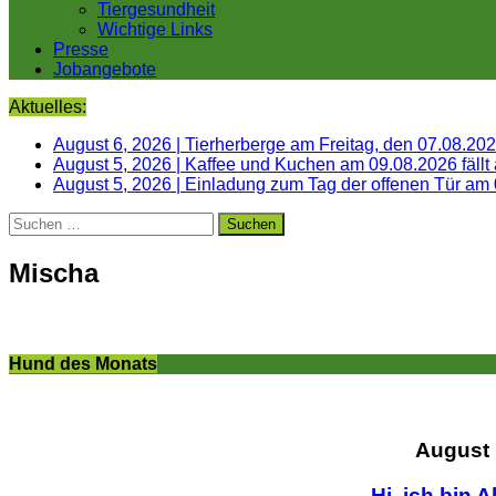
Tiergesundheit
Wichtige Links
Presse
Jobangebote
Aktuelles:
August 6, 2026
|
Tierherberge am Freitag, den 07.08.20
August 5, 2026
|
Kaffee und Kuchen am 09.08.2026 fällt
August 5, 2026
|
Einladung zum Tag der offenen Tür am
Suchen
nach:
Mischa
Hund des Monats
August
Hi, ich bin A