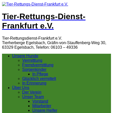
Tier-Rettungs-Dienst-
Frankfurt e.V.
Tier-Rettungsdienst-Frankfurt e.V.
Tierherberge Egelsbach, Gräfin-von-Stauffenberg-Weg 30,
63329 Egelsbach, Telefon: 06103 – 49336
Unsere Hunde
Vermittlung
Fremdvermittlung
Sorgenkinder
In Pflege
Glücklich vermittelt
In Erinnerung
Über Uns
Der Verein
Unser Team
Vorstand
Mitarbeiter
Unsere Helfer