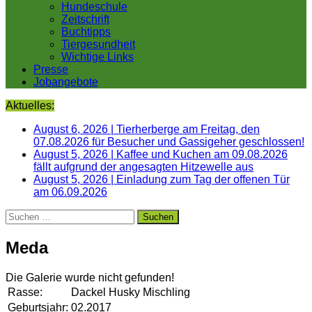
Hundeschule
Zeitschrift
Buchtipps
Tiergesundheit
Wichtige Links
Presse
Jobangebote
Aktuelles:
August 6, 2026
|
Tierherberge am Freitag, den
07.08.2026 für Besucher und Gassigeher geschlossen!
August 5, 2026
|
Kaffee und Kuchen am 09.08.2026
fällt aufgrund der angesagten Hitzewelle aus
August 5, 2026
|
Einladung zum Tag der offenen Tür
am 06.09.2026
Suchen
nach:
Meda
Die Galerie wurde nicht gefunden!
Rasse:
Dackel Husky Mischling
Geburtsjahr:
02.2017