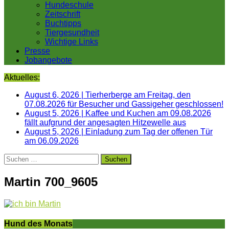
Hundeschule
Zeitschrift
Buchtipps
Tiergesundheit
Wichtige Links
Presse
Jobangebote
Aktuelles:
August 6, 2026
|
Tierherberge am Freitag, den
07.08.2026 für Besucher und Gassigeher geschlossen!
August 5, 2026
|
Kaffee und Kuchen am 09.08.2026
fällt aufgrund der angesagten Hitzewelle aus
August 5, 2026
|
Einladung zum Tag der offenen Tür
am 06.09.2026
Suchen
nach:
Martin 700_9605
Hund des Monats