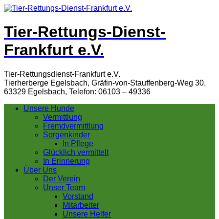
Tier-Rettungs-Dienst-
Frankfurt e.V.
Tier-Rettungsdienst-Frankfurt e.V.
Tierherberge Egelsbach, Gräfin-von-Stauffenberg-Weg 30,
63329 Egelsbach, Telefon: 06103 – 49336
Unsere Hunde
Vermittlung
Fremdvermittlung
Sorgenkinder
In Pflege
Glücklich vermittelt
In Erinnerung
Über Uns
Der Verein
Unser Team
Vorstand
Mitarbeiter
Unsere Helfer