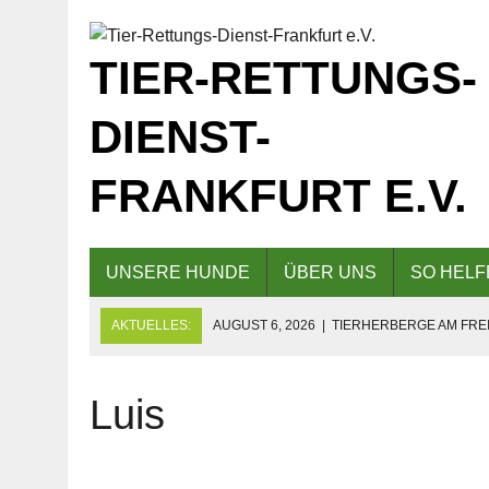
TIER-RETTUNGS-
DIENST-
FRANKFURT E.V.
UNSERE HUNDE
ÜBER UNS
SO HELF
AKTUELLES:
AUGUST 6, 2026
|
TIERHERBERGE AM FREI
GESCHLOSSEN!
AUGUST 5, 2026
|
KAFFEE UND KUCHEN AM 09.08.2026 F
Luis
AUGUST 5, 2026
|
EINLADUNG ZUM TAG DER OFFENEN TÜR