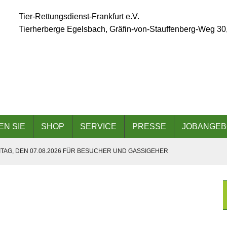
Tier-Rettungsdienst-Frankfurt e.V.
Tierherberge Egelsbach, Gräfin-von-Stauffenberg-Weg 30
EN SIE
SHOP
SERVICE
PRESSE
JOBANGEB
TAG, DEN 07.08.2026 FÜR BESUCHER UND GASSIGEHER
ÄLLT AUFGRUND DER ANGESAGTEN HITZEWELLE AUS
 AM 06.09.2026