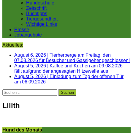
Hundeschule
Zeitschrift
Buchtipps
Tiergesundheit
Wichtige Links
Presse
Jobangebote
Aktuelles:
August 6, 2026
|
Tierherberge am Freitag, den
07.08.2026 für Besucher und Gassigeher geschlossen!
August 5, 2026
|
Kaffee und Kuchen am 09.08.2026
fällt aufgrund der angesagten Hitzewelle aus
August 5, 2026
|
Einladung zum Tag der offenen Tür
am 06.09.2026
Suchen
nach:
Lilith
Hund des Monats