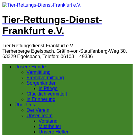
Tier-Rettungs-Dienst-
Frankfurt e.V.
Tier-Rettungsdienst-Frankfurt e.V.
Tierherberge Egelsbach, Gräfin-von-Stauffenberg-Weg 30,
63329 Egelsbach, Telefon: 06103 – 49336
Unsere Hunde
Vermittlung
Fremdvermittlung
Sorgenkinder
In Pflege
Glücklich vermittelt
In Erinnerung
Über Uns
Der Verein
Unser Team
Vorstand
Mitarbeiter
Unsere Helfer