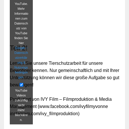
YouTube.
Mehr
Informatio
nen zum
Datensch
utz von
YouTube
finden Sie
hier
Teil 2!
Google –
Datensch
utzerklär
ung &
Lernen Sie unsere Tierschutzarbeit für unsere
Nutzungs
Bewohner kennen. Nur gemeinschaftlich und mit Ihrer
bedingun
Unterstützung können wir diese große Aufgabe so gut
gen
.
bewältigen!
YouTube
Videos
Produziert von IVY Film – Filmproduktion & Media
zukünftig
nicht
Management (www.facebook.com/ivyfilmyvonne
mehr
instagram.com/ivy_filmproduktion)
blockiere
n.