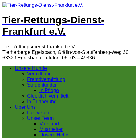
Tier-Rettungs-Dienst-
Frankfurt e.V.
Tier-Rettungsdienst-Frankfurt e.V.
Tierherberge Egelsbach, Gräfin-von-Stauffenberg-Weg 30,
63329 Egelsbach, Telefon: 06103 – 49336
Unsere Hunde
Vermittlung
Fremdvermittlung
Sorgenkinder
In Pflege
Glücklich vermittelt
In Erinnerung
Über Uns
Der Verein
Unser Team
Vorstand
Mitarbeiter
Unsere Helfer