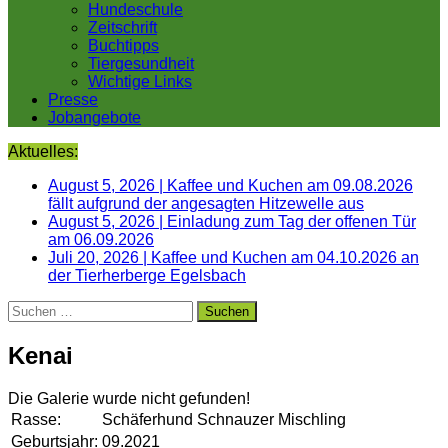
Hundeschule
Zeitschrift
Buchtipps
Tiergesundheit
Wichtige Links
Presse
Jobangebote
Aktuelles:
August 5, 2026
|
Kaffee und Kuchen am 09.08.2026
fällt aufgrund der angesagten Hitzewelle aus
August 5, 2026
|
Einladung zum Tag der offenen Tür
am 06.09.2026
Juli 20, 2026
|
Kaffee und Kuchen am 04.10.2026 an
der Tierherberge Egelsbach
Suchen
nach:
Kenai
Die Galerie wurde nicht gefunden!
Rasse:
Schäferhund Schnauzer Mischling
Geburtsjahr:
09.2021