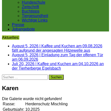
Hundeschule
Zeitschrift
Buchtipps
Tiergesundheit
Wichtige Links
Presse
Jobangebote
Aktuelles:
August 5, 2026
|
Kaffee und Kuchen am 09.08.2026
fällt aufgrund der angesagten Hitzewelle aus
August 5, 2026
|
Einladung zum Tag der offenen Tür
am 06.09.2026
Juli 20, 2026
|
Kaffee und Kuchen am 04.10.2026 an
der Tierherberge Egelsbach
Suchen
nach:
Karen
Die Galerie wurde nicht gefunden!
Rasse:
Herdenschutz Mischling
Geburtsjahr:
10.2025