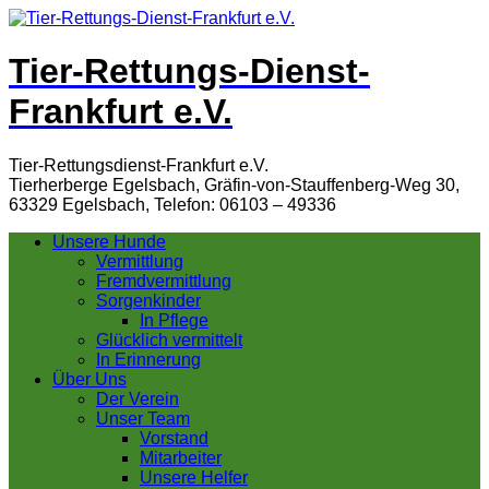
Tier-Rettungs-Dienst-
Frankfurt e.V.
Tier-Rettungsdienst-Frankfurt e.V.
Tierherberge Egelsbach, Gräfin-von-Stauffenberg-Weg 30,
63329 Egelsbach, Telefon: 06103 – 49336
Unsere Hunde
Vermittlung
Fremdvermittlung
Sorgenkinder
In Pflege
Glücklich vermittelt
In Erinnerung
Über Uns
Der Verein
Unser Team
Vorstand
Mitarbeiter
Unsere Helfer