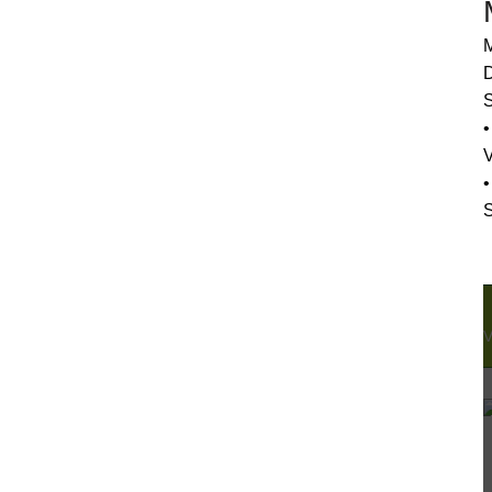
M
D
S
•
•