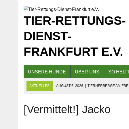
TIER-RETTUNGS-
DIENST-
FRANKFURT E.V.
UNSERE HUNDE
ÜBER UNS
SO HELF
AKTUELLES:
AUGUST 6, 2026
|
TIERHERBERGE AM FREI
GESCHLOSSEN!
AUGUST 5, 2026
|
KAFFEE UND KUCHEN AM 09.08.2026 F
[Vermittelt!] Jacko
AUGUST 5, 2026
|
EINLADUNG ZUM TAG DER OFFENEN TÜR