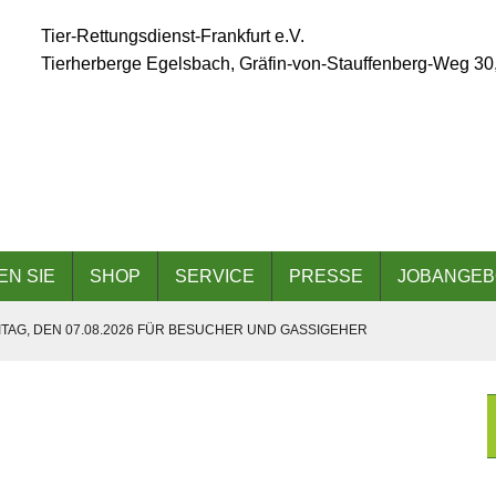
Tier-Rettungsdienst-Frankfurt e.V.
Tierherberge Egelsbach, Gräfin-von-Stauffenberg-Weg 30
EN SIE
SHOP
SERVICE
PRESSE
JOBANGEB
TAG, DEN 07.08.2026 FÜR BESUCHER UND GASSIGEHER
ÄLLT AUFGRUND DER ANGESAGTEN HITZEWELLE AUS
 AM 06.09.2026