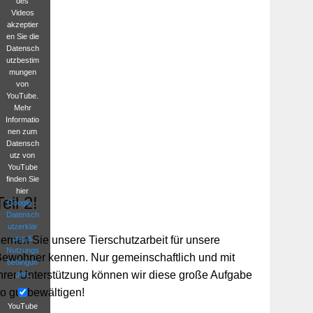
des
Videos
akzeptier
en Sie die
Datensch
utzbestim
mungen
von
YouTube.
Mehr
Informatio
nen zum
Datensch
utz von
YouTube
finden Sie
hier
Teil 2!
Google –
Datensch
utzerklär
ung &
ernen Sie unsere Tierschutzarbeit für unsere
Nutzungs
ewohner kennen. Nur gemeinschaftlich und mit
bedingun
hrer Unterstützung können wir diese große Aufgabe
gen
.
o gut bewältigen!
YouTube