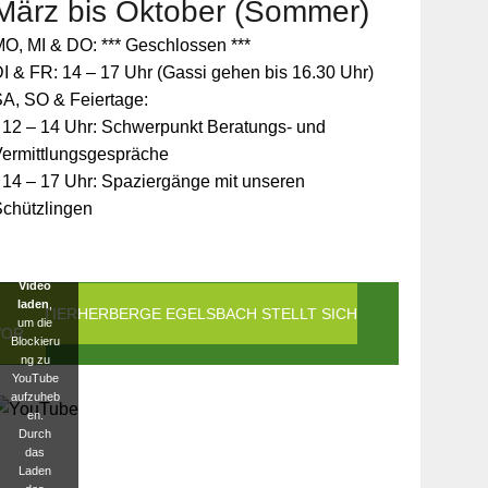
März bis Oktober (Sommer)
Zum
O, MI & DO: *** Geschlossen ***
Schutz
Ihrer
I & FR: 14 – 17 Uhr (Gassi gehen bis 16.30 Uhr)
persönlic
A, SO & Feiertage:
hen
Daten ist
 12 – 14 Uhr: Schwerpunkt Beratungs- und
die
Vermittlungsgespräche
Verbindun
g zu
 14 – 17 Uhr: Spaziergänge mit unseren
YouTube
Schützlingen
blockiert
worden.
Klicken
Sie auf
Video
laden
,
DIE TIERHERBERGE EGELSBACH STELLT SICH
um die
VOR
Blockieru
ng zu
YouTube
aufzuheb
en.
Durch
das
Laden