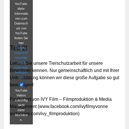
YouTube.
Mehr
Informatio
nen zum
Datensch
utz von
YouTube
finden Sie
hier
Teil 2!
Google –
Datensch
utzerklär
ung &
Lernen Sie unsere Tierschutzarbeit für unsere
Nutzungs
Bewohner kennen. Nur gemeinschaftlich und mit Ihrer
bedingun
Unterstützung können wir diese große Aufgabe so gut
gen
.
bewältigen!
YouTube
Videos
Produziert von IVY Film – Filmproduktion & Media
zukünftig
nicht
Management (www.facebook.com/ivyfilmyvonne
mehr
instagram.com/ivy_filmproduktion)
blockiere
n.